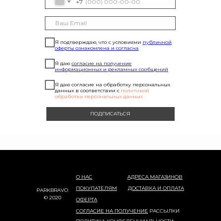
+7
Я подтверждаю, что с условиями
публичной
оферты ознакомлена и согласна
Я даю
согласие на получение
информационных и рекламных сообщений
Я даю согласие на обработку персональных
данных в соответствии с
политикой
обработки персональных данных
ПОДПИСАТЬСЯ
О НАС
АДРЕСА МАГАЗИНОВ
ПОКУПАТЕЛЯМ
ДОСТАВКА И ОПЛАТА
PARKBRAVO
© 2020
ОФЕРТА
СОГЛАСИЕ НА ПОЛУЧЕНИЕ
РАССЫЛКИ