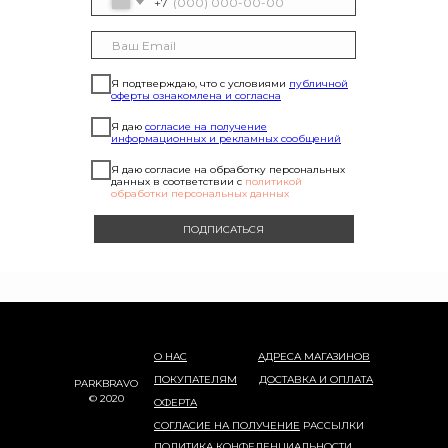
+7
Я подтверждаю, что с условиями
публичной
оферты ознакомлена и согласна
Я даю
согласие на получение
информационных и рекламных сообщений
Я даю согласие на обработку персональных
данных в соответствии с
политикой
обработки персональных данных
ПОДПИСАТЬСЯ
О НАС
АДРЕСА МАГАЗИНОВ
ПОКУПАТЕЛЯМ
ДОСТАВКА И ОПЛАТА
PARKBRAVO
© 2020
ОФЕРТА
СОГЛАСИЕ НА ПОЛУЧЕНИЕ
РАССЫЛКИ
ПОЛИТИКА КОНФЕДЕНЦИАЛЬНОСТИ