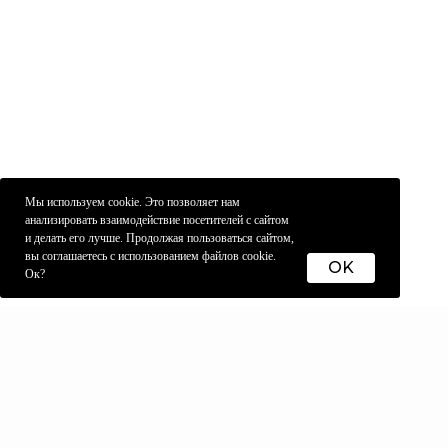
Мы используем cookie. Это позволяет нам
анализировать взаимодействие посетителей с сайтом
и делать его лучше. Продолжая пользоваться сайтом,
вы соглашаетесь с использованием файлов cookie.
OK
Ок?
PARKBRAVO
О НАС
АДРЕСА МАГАЗИН
© 2020