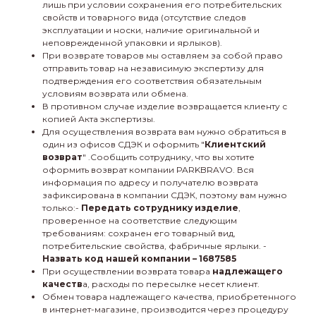
лишь при условии сохранения его потребительских
свойств и товарного вида (отсутствие следов
эксплуатации и носки, наличие оригинальной и
неповрежденной упаковки и ярлыков).
При возврате товаров мы оставляем за собой право
отправить товар на независимую экспертизу для
подтверждения его соответствия обязательным
условиям возврата или обмена.
В противном случае изделие возвращается клиенту с
копией Акта экспертизы.
Для осуществления возврата вам нужно обратиться в
один из офисов СДЭК и оформить "
Клиентский
возврат
" .Сообщить сотруднику, что вы хотите
оформить возврат компании PARKBRAVO. Вся
информация по адресу и получателю возврата
зафиксирована в компании СДЭК, поэтому вам нужно
только:-
Передать сотруднику изделие
,
проверенное на соответствие следующим
требованиям: сохранен его товарный вид,
потребительские свойства, фабричные ярлыки. -
Назвать код нашей компании – 1687585
При осуществлении возврата товара
надлежащего
качеств
а, расходы по пересылке несет клиент.
Обмен товара надлежащего качества, приобретенного
в интернет-магазине, производится через процедуру