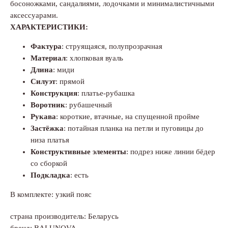
босоножками, сандалиями, лодочками и минималистичными
аксессуарами.
ХАРАКТЕРИСТИКИ:
Фактура
: струящаяся, полупрозрачная
Материал
: хлопковая вуаль
Длина
: миди
Силуэт
: прямой
Конструкция
: платье-рубашка
Воротник
: рубашечный
Рукава
: короткие, втачные, на спущенной пройме
Застёжка
: потайная планка на петли и пуговицы до
низа платья
Конструктивные элементы
: подрез ниже линии бёдер
со сборкой
Подкладка
: есть
В комплекте: узкий пояс
страна производитель: Беларусь