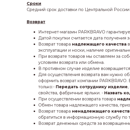
Сроки
Средний срок доставки по Центральной России д
Возврат
Интернет-магазин PARKBRAVO гарантирует 
Датой покупки считается дата получения з
Возврат товара
надлежащего качества
в
эксплуатации и носки, наличие оригинальн
При возврате товаров мы оставляем за со
условиям возврата или обмена.
В противном случае изделие возвращается 
Для осуществления возврата вам нужно об
оформить возврат компании PARKBRAVO. В
только:-
Передать сотруднику изделие
,
свойства, фабричные ярлыки. -
Назвать ко
При осуществлении возврата товара
надл
Обмен товара надлежащего качества, прио
Возврат товара
ненадлежащего качеств
обратиться в информационную службу по те
Возврат денежных средств за возвращенный