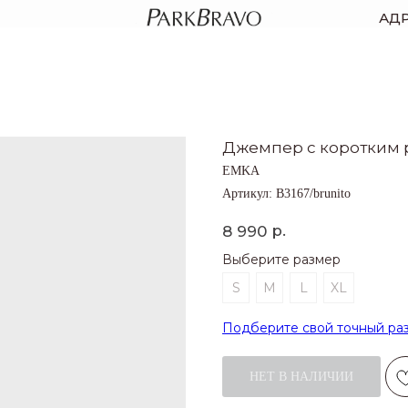
АД
Джемпер с коротким р
EMKA
Артикул:
B3167/brunito
р.
8 990
Выберите размер
S
M
L
XL
Подберите свой точный ра
НЕТ В НАЛИЧИИ