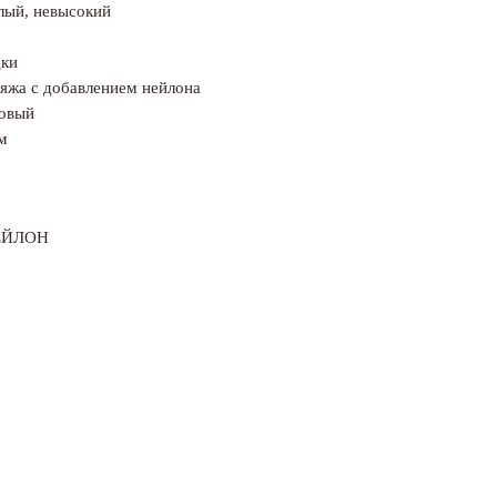
лый, невысокий
дки
яжа с добавлением нейлона
зовый
м
НЕЙЛОН