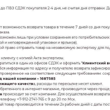
о ПВЗ СДЭК покупателя 2-4 дня, не считая дня отправки. Д
возможность возврата товара в течение 7 дней со дня поку
аказа.
озможен лишь при условии сохранения его потребительских с
ой и неповрежденной упаковки и ярлыков).
бой право отправить товар на независимую экспертизу для п
клиенту с копией Акта экспертизы.
ратиться в один из офисов СДЭК и оформить "
Клиентский в
ся информация по адресу и получателю возврата зафиксиро
 проверенное на соответствие следующим требованиям: сохр
д нашей компании – 1687585
ежащего качеств
а, расходы по пересылке несет клиент.
бретенного в интернет-магазине, производится через проц
а
происходит за счет компании. Для осуществления возврат
лефону +7-912-2741-765 с 9 до 20 по Мск.
 товар производится в течении 2х рабочих дней с даты пост