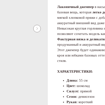
Лаконичный джемпер
в насы
базовая вещь, которая
легко д
мягкой хлопковой пряжи с доб
аккуратный внешний вид даже 
Невысокая круглая горловина 
позволяют сочетать модель ка
Фактурная вязка и деликатн
продуманный и аккуратный ви
Этот джемпер будет одинаков
кроя или юбками базовых отте
стиля.
ХАРАКТЕРИСТИКИ:
Длина:
55 см
Цвет:
шоколад
Силуэт:
прямой
Сезон:
демисезон
Рукав:
короткий