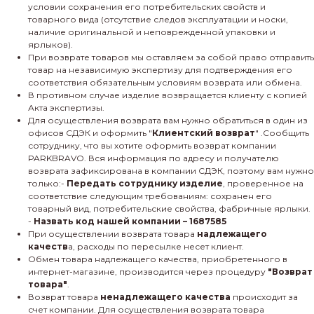
условии сохранения его потребительских свойств и
товарного вида (отсутствие следов эксплуатации и носки,
наличие оригинальной и неповрежденной упаковки и
ярлыков).
При возврате товаров мы оставляем за собой право отправить
товар на независимую экспертизу для подтверждения его
соответствия обязательным условиям возврата или обмена.
В противном случае изделие возвращается клиенту с копией
Акта экспертизы.
Для осуществления возврата вам нужно обратиться в один из
офисов СДЭК и оформить "
Клиентский возврат
" .Сообщить
сотруднику, что вы хотите оформить возврат компании
PARKBRAVO. Вся информация по адресу и получателю
возврата зафиксирована в компании СДЭК, поэтому вам нужно
только:-
Передать сотруднику изделие
, проверенное на
соответствие следующим требованиям: сохранен его
товарный вид, потребительские свойства, фабричные ярлыки.
-
Назвать код нашей компании – 1687585
При осуществлении возврата товара
надлежащего
качеств
а, расходы по пересылке несет клиент.
Обмен товара надлежащего качества, приобретенного в
интернет-магазине, производится через процедуру
"Возврат
товара"
.
Возврат товара
ненадлежащего качества
происходит за
счет компании. Для осуществления возврата товара