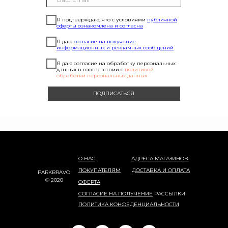
Я подтверждаю, что с условиями
публичной
оферты ознакомлена и согласна
Я даю
согласие на получение
информационных и рекламных сообщений
Я даю согласие на обработку персональных
данных в соответствии с
политикой
обработки персональных данных
ПОДПИСАТЬСЯ
О НАС
АДРЕСА МАГАЗИНОВ
ПОКУПАТЕЛЯМ
ДОСТАВКА И ОПЛАТА
PARKBRAVO
© 2020
ОФЕРТА
СОГЛАСИЕ НА ПОЛУЧЕНИЕ
РАССЫЛКИ
ПОЛИТИКА КОНФЕДЕНЦИАЛЬНОСТИ