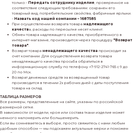
только:-
Передать сотруднику изделие
, проверенное на
соответствие следующим требованиям: сохранен его
товарный вид, потребительские свойства, фабричные ярлыки.
-
Назвать код нашей компании – 1687585
При осуществлении возврата товара
надлежащего
качеств
а, расходы по пересылке несет клиент.
Обмен товара надлежащего качества, приобретенного в
интернет-магазине, производится через процедуру
"Возврат
товара"
.
Возврат товара
ненадлежащего качества
происходит за
счет компании. Для осуществления возврата товара
ненадлежащего качества просьба обратиться в
информационную службу по телефону +7-912-2741-765 с 9 до
20 по Мск.
Возврат денежных средств за возвращенный товар
производится в течении 2х рабочих дней с даты поступления
товара на склад.
ТАБЛИЦА РАЗМЕРОВ
Все размеры, представленные на сайте, указаны по российской
размерной сетке.
В зависимости от модели, кроя или состава ткани изделие может
немного маломерить или большемерить.
Если вы сомневаетесь в выборе, просто свяжитесь с нами любым
удобным способом — мы подскажем актуальные мерки и поможем