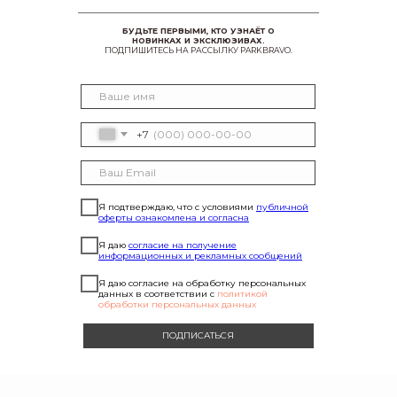
БУДЬТЕ ПЕРВЫМИ, КТО УЗНАЁТ О
НОВИНКАХ И ЭКСКЛЮЗИВАХ.
ПОДПИШИТЕСЬ НА РАССЫЛКУ PARKBRAVO.
+7
Я подтверждаю, что с условиями
публичной
оферты ознакомлена и согласна
Я даю
согласие на получение
информационных и рекламных сообщений
Я даю согласие на обработку персональных
данных в соответствии с
политикой
обработки персональных данных
ПОДПИСАТЬСЯ