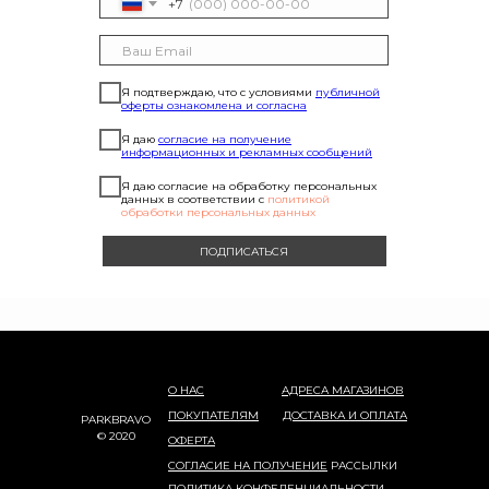
+7
Я подтверждаю, что с условиями
публичной
оферты ознакомлена и согласна
Я даю
согласие на получение
информационных и рекламных сообщений
Я даю согласие на обработку персональных
данных в соответствии с
политикой
обработки персональных данных
ПОДПИСАТЬСЯ
О НАС
АДРЕСА МАГАЗИНОВ
ПОКУПАТЕЛЯМ
ДОСТАВКА И ОПЛАТА
PARKBRAVO
© 2020
ОФЕРТА
СОГЛАСИЕ НА ПОЛУЧЕНИЕ
РАССЫЛКИ
ПОЛИТИКА КОНФЕДЕНЦИАЛЬНОСТИ