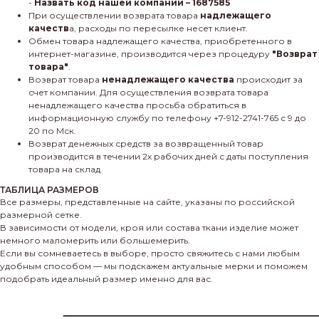
-
Назвать код нашей компании – 1687585
При осуществлении возврата товара
надлежащего
качеств
а, расходы по пересылке несет клиент.
Обмен товара надлежащего качества, приобретенного в
интернет-магазине, производится через процедуру
"Возврат
товара"
.
Возврат товара
ненадлежащего качества
происходит за
счет компании. Для осуществления возврата товара
ненадлежащего качества просьба обратиться в
информационную службу по телефону +7-912-2741-765 с 9 до
20 по Мск.
Возврат денежных средств за возвращенный товар
производится в течении 2х рабочих дней с даты поступления
товара на склад.
ТАБЛИЦА РАЗМЕРОВ
Все размеры, представленные на сайте, указаны по российской
размерной сетке.
В зависимости от модели, кроя или состава ткани изделие может
немного маломерить или большемерить.
Если вы сомневаетесь в выборе, просто свяжитесь с нами любым
удобным способом — мы подскажем актуальные мерки и поможем
подобрать идеальный размер именно для вас.