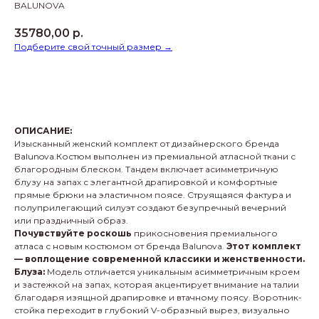
BALUNOVA
35780,00
р.
Подберите свой точный размер →
КУПИТЬ
ОПИСАНИЕ:
Изысканный женский комплект от дизайнерского бренда
Balunova.Костюм выполнен из премиальной атласной ткани с
благородным блеском. Тандем включает асимметричную
блузу на запах с элегантной драпировкой и комфортные
прямые брюки на эластичном поясе. Струящаяся фактура и
полуприлегающий силуэт создают безупречный вечерний
или праздничный образ.
Почувствуйте роскошь
прикосновения премиального
атласа с новым костюмом от бренда Balunova.
Этот комплект
— воплощение современной классики и женственности.
Блуза:
Модель отличается уникальным асимметричным кроем
и застежкой на запах, которая акцентирует внимание на талии
благодаря изящной драпировке и втачному поясу. Воротник-
стойка переходит в глубокий V-образный вырез, визуально