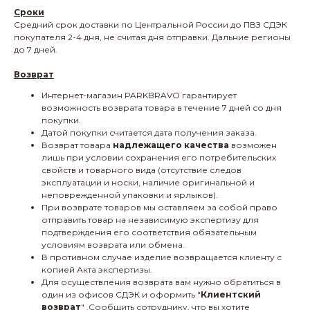
Сроки
Средний срок доставки по Центральной России до ПВЗ СДЭК
покупателя 2-4 дня, не считая дня отправки. Дальние регионы
до 7 дней.
Возврат
Интернет-магазин PARKBRAVO гарантирует
возможность возврата товара в течение 7 дней со дня
покупки.
Датой покупки считается дата получения заказа.
Возврат товара
надлежащего качества
возможен
лишь при условии сохранения его потребительских
свойств и товарного вида (отсутствие следов
эксплуатации и носки, наличие оригинальной и
неповрежденной упаковки и ярлыков).
При возврате товаров мы оставляем за собой право
отправить товар на независимую экспертизу для
подтверждения его соответствия обязательным
условиям возврата или обмена.
В противном случае изделие возвращается клиенту с
копией Акта экспертизы.
Для осуществления возврата вам нужно обратиться в
один из офисов СДЭК и оформить "
Клиентский
возврат
" .Сообщить сотруднику, что вы хотите