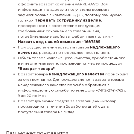
оформить возврат компании PARKBRAVO. Вся
информация по адресу и получателю возврата
зафиксирована в компании СДЭК, поэтому вам нужно
только:-
Передать сотруднику изделие
,
проверенное на соответствие следующим
требованиям: сохранен его товарный вид,
потребительские свойства, фабричные ярлыки. -
Назвать код нашей компании – 1687585
При осуществлении возврата товара
надлежащего
качеств
а, расходы по пересылке несет клиент.
Обмен товара надлежащего качества, приобретенного
в интернет-магазине, производится через процедуру
"Возврат товара"
.
Возврат товара
ненадлежащего качества
происходит
за счет компании. Для осуществления возврата товара
ненадлежащего качества просьба обратиться в
информационную службу по телефону +7-912-2741-765 с
9 до 20 по Мск.
Возврат денежных средств за возвращенный товар
производится в течении 2х рабочих дней с даты
поступления товара на склад.
Вам может понравится