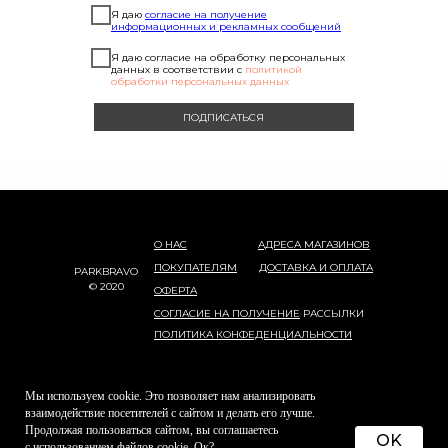
Я даю
согласие на получение
информационных и рекламных сообщений
Я даю согласие на обработку персональных
данных в соответствии с
политикой
обработки персональных данных
ПОДПИСАТЬСЯ
О НАС
АДРЕСА МАГАЗИНОВ
ПОКУПАТЕЛЯМ
ДОСТАВКА И ОПЛАТА
PARKBRAVO
© 2020
ОФЕРТА
СОГЛАСИЕ НА ПОЛУЧЕНИЕ
РАССЫЛКИ
ПОЛИТИКА КОНФЕДЕНЦИАЛЬНОСТИ
Мы используем cookie. Это позволяет нам анализировать
взаимодействие посетителей с сайтом и делать его лучше.
Продолжая пользоваться сайтом, вы соглашаетесь
OK
с использованием файлов cookie. Ок?