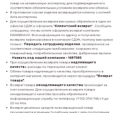
товар на независимую экспертизу для подтверждения его
соответствия обязательным условиям возврата или обмена.
В противном случае изделие возвращается клиенту с копией
Акта экспертизы.
Для осуществления возврата вам нужно обратиться в один из
офисов СДЭК и оформить "
Клиентский возврат
" .Сообщить
сотруднику, что вы хотите оформить возврат компании
PARKBRAVO. Вся информация по адресу и получателю
возврата зафиксирована в компании СДЭК, поэтому вам нужно
только:-
Передать сотруднику изделие
, проверенное на
соответствие следующим требованиям: сохранен его
товарный вид, потребительские свойства, фабричные ярлыки.
-
Назвать код нашей компании – 1687585
При осуществлении возврата товара
надлежащего
качеств
а, расходы по пересылке несет клиент.
Обмен товара надлежащего качества, приобретенного в
интернет-магазине, производится через процедуру
"Возврат
товара"
.
Возврат товара
ненадлежащего качества
происходит за
счет компании. Для осуществления возврата товара
ненадлежащего качества просьба обратиться в
информационную службу по телефону +7-912-2741-765 с 9 до
20 по Мск.
Возврат денежных средств за возвращенный товар
производится в течении 2х рабочих дней с даты поступления