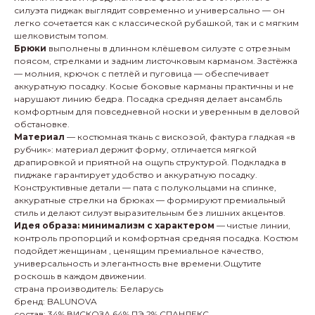
силуэта пиджак выглядит современно и универсально — он
легко сочетается как с классической рубашкой, так и с мягким
шелковистым топом.
Брюки
выполнены в длинном клёшевом силуэте с отрезным
поясом, стрелками и задним листочковым карманом. Застёжка
— молния, крючок с петлёй и пуговица — обеспечивает
аккуратную посадку. Косые боковые карманы практичны и не
нарушают линию бедра. Посадка средняя делает ансамбль
комфортным для повседневной носки и уверенным в деловой
обстановке.
Материал
— костюмная ткань с вискозой, фактура гладкая «в
рубчик»: материал держит форму, отличается мягкой
драпировкой и приятной на ощупь структурой. Подкладка в
пиджаке гарантирует удобство и аккуратную посадку.
Конструктивные детали — пата с полукольцами на спинке,
аккуратные стрелки на брюках — формируют премиальный
стиль и делают силуэт выразительным без лишних акцентов.
Идея образа: минимализм с характером
— чистые линии,
контроль пропорций и комфортная средняя посадка. Костюм
подойдет женщинам , ценящим премиальное качество,
универсальность и элегантность вне времени.Ощутите
роскошь в каждом движении.
страна производитель: Беларусь
бренд: BALUNOVA
состав: 34% ВИСКОЗА 64% ПЭ 2% СПАНДЕКС