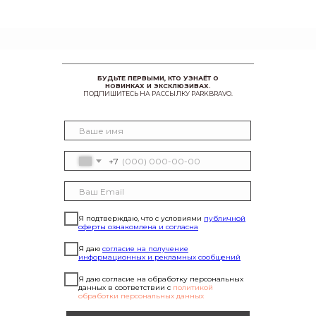
БУДЬТЕ ПЕРВЫМИ, КТО УЗНАЁТ О
НОВИНКАХ И ЭКСКЛЮЗИВАХ.
ПОДПИШИТЕСЬ НА РАССЫЛКУ PARKBRAVO.
+7
Я подтверждаю, что с условиями
публичной
оферты ознакомлена и согласна
Я даю
согласие на получение
информационных и рекламных сообщений
Я даю согласие на обработку персональных
данных в соответствии с
политикой
обработки персональных данных