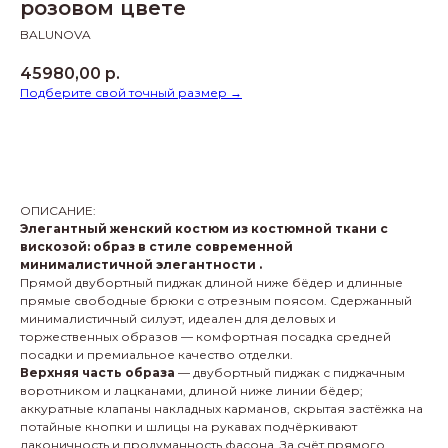
розовом цвете
BALUNOVA
45980,00
р.
Подберите свой точный размер →
КУПИТЬ
ОПИСАНИЕ:
Элегантный женский костюм из костюмной ткани с
вискозой: образ в стиле современной
минималистичной элегантности .
Прямой двубортный пиджак длиной ниже бёдер и длинные
прямые свободные брюки с отрезным поясом. Сдержанный
минималистичный силуэт, идеален для деловых и
торжественных образов — комфортная посадка средней
посадки и премиальное качество отделки.
Верхняя часть образа
— двубортный пиджак с пиджачным
воротником и лацканами, длиной ниже линии бёдер;
аккуратные клапаны накладных карманов, скрытая застёжка на
потайные кнопки и шлицы на рукавах подчёркивают
лаконичность и продуманность фасона. За счёт прямого