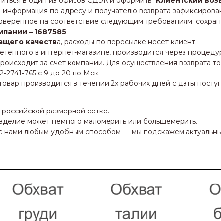
иться в один из офисов СДЭК и оформить "
Клиентский воз
информация по адресу и получателю возврата зафиксирован
роверенное на соответствие следующим требованиям: сохране
мпании – 1687585
ащего качеств
а, расходы по пересылке несет клиент.
етенного в интернет-магазине, производится через процед
роисходит за счет компании. Для осуществления возврата т
2741-765 с 9 до 20 по Мск.
овар производится в течении 2х рабочих дней с даты поступ
о российской размерной сетке.
 изделие может немного маломерить или большемерить.
ь с нами любым удобным способом — мы подскажем актуальн