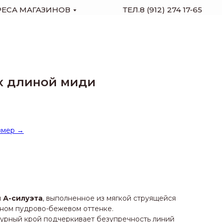
РЕСА МАГАЗИНОВ
ТЕЛ.8 (912) 274 17-65
ах длиной миди
змер →
 А-силуэта
, выполненное из мягкой струящейся
нном пудрово-бежевом оттенке.
урный крой подчеркивает безупречность линий