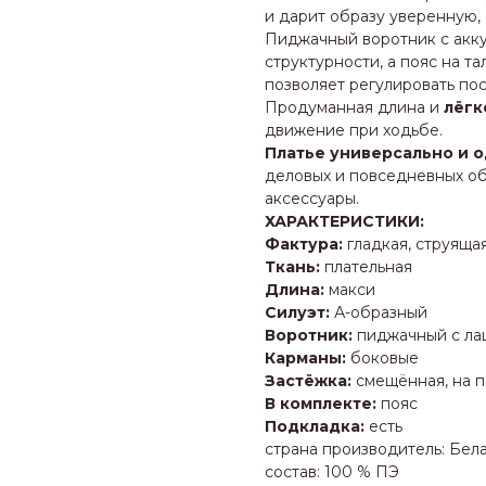
и дарит образу уверенную,
Пиджачный воротник с акку
структурности, а пояс на т
позволяет регулировать пос
Продуманная длина и
лёгк
движение при ходьбе.
Платье универсально и 
деловых и повседневных об
аксессуары.
ХАРАКТЕРИСТИКИ:
Фактура:
гладкая, струяща
Ткань:
плательная
Длина:
макси
Силуэт:
А-образный
Воротник:
пиджачный с ла
Карманы:
боковые
Застёжка:
смещённая, на 
В комплекте:
пояс
Подкладка:
есть
страна производитель: Бел
состав: 100 % ПЭ