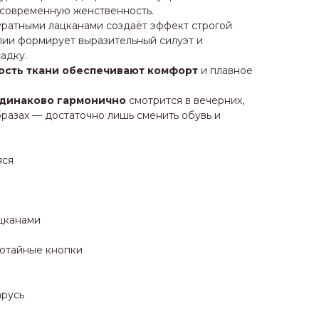
 современную женственность.
ратными лацканами создаёт эффект строгой
алии формирует выразительный силуэт и
адку.
ость ткани обеспечивают комфорт
и плавное
одинаково гармонично
смотрится в вечерних,
разах — достаточно лишь сменить обувь и
яся
цканами
потайные кнопки
арусь