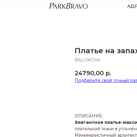
АД
Платье на зап
BALUNOVA
24790,00
р.
Подберите свой точный ра
КУПИТЬ
ОПИСАНИЕ:
Элегантное платье-макси
плательной ткани в утончё
Минималистичный архитект