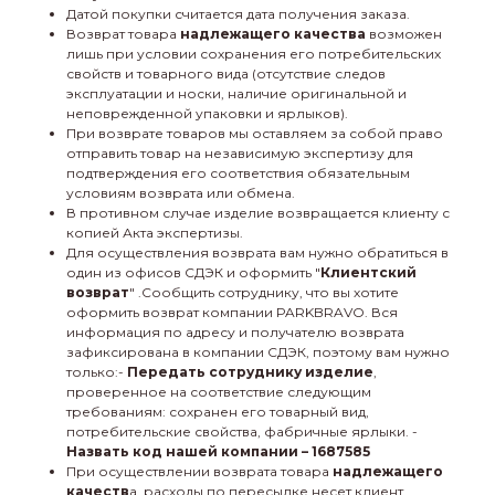
Датой покупки считается дата получения заказа.
Возврат товара
надлежащего качества
возможен
лишь при условии сохранения его потребительских
свойств и товарного вида (отсутствие следов
эксплуатации и носки, наличие оригинальной и
неповрежденной упаковки и ярлыков).
При возврате товаров мы оставляем за собой право
отправить товар на независимую экспертизу для
подтверждения его соответствия обязательным
условиям возврата или обмена.
В противном случае изделие возвращается клиенту с
копией Акта экспертизы.
Для осуществления возврата вам нужно обратиться в
один из офисов СДЭК и оформить "
Клиентский
возврат
" .Сообщить сотруднику, что вы хотите
оформить возврат компании PARKBRAVO. Вся
информация по адресу и получателю возврата
зафиксирована в компании СДЭК, поэтому вам нужно
только:-
Передать сотруднику изделие
,
проверенное на соответствие следующим
требованиям: сохранен его товарный вид,
потребительские свойства, фабричные ярлыки. -
Назвать код нашей компании – 1687585
При осуществлении возврата товара
надлежащего
качеств
а, расходы по пересылке несет клиент.