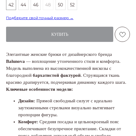
42
44
46
48
50
52
Подберите свой точный размер →
КУПИТЬ
Элегантные женские брюки от дизайнерского бренда
Balunova
— воплощение утонченного стиля и комфорта.
Модель выполнена из высококачественной вискозы с
благородной
бархатистой фактурой
. Струящаяся ткань
красиво драпируется, подчеркивая динамику каждого шага.
Ключевые особенности модели:
Дизайн:
Прямой свободный силуэт с идеально
заутюженными стрелками визуально вытягивает
пропорции фигуры.
Комфорт:
Средняя посадка и цельнокроеный пояс
обеспечивают безупречное прилегание. Складки от
пояса добавляют актуальный объем и свободу