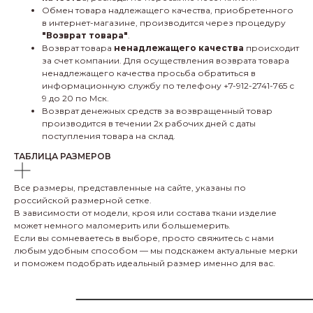
Обмен товара надлежащего качества, приобретенного
в интернет-магазине, производится через процедуру
"Возврат товара"
.
Возврат товара
ненадлежащего качества
происходит
за счет компании. Для осуществления возврата товара
ненадлежащего качества просьба обратиться в
информационную службу по телефону +7-912-2741-765 с
9 до 20 по Мск.
Возврат денежных средств за возвращенный товар
производится в течении 2х рабочих дней с даты
поступления товара на склад.
ТАБЛИЦА РАЗМЕРОВ
Все размеры, представленные на сайте, указаны по
российской размерной сетке.
В зависимости от модели, кроя или состава ткани изделие
может немного маломерить или большемерить.
Если вы сомневаетесь в выборе, просто свяжитесь с нами
любым удобным способом — мы подскажем актуальные мерки
и поможем подобрать идеальный размер именно для вас.