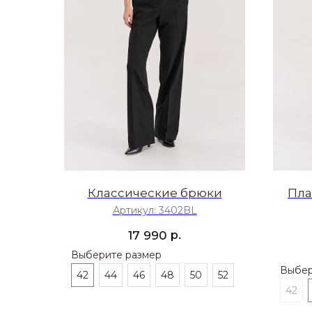
Классические брюки
Пла
Артикул:
3402BL
р.
17 990
Выберите размер
Выбер
42
44
46
48
50
52
42