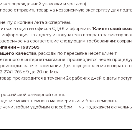
 и неповрежденной упаковки и ярлыков).
 право отправить товар на независимую экспертизу для под
иенту с копией Акта экспертизы.
иться в один из офисов СДЭК и оформить "
Клиентский воз
информация по адресу и получателю возврата зафиксирован
роверенное на соответствие следующим требованиям: сохране
мпании – 1687585
ащего качеств
а, расходы по пересылке несет клиент.
етенного в интернет-магазине, производится через процед
роисходит за счет компании. Для осуществления возврата т
2741-765 с 9 до 20 по Мск.
овар производится в течении 2х рабочих дней с даты поступ
о российской размерной сетке.
 изделие может немного маломерить или большемерить.
ь с нами любым удобным способом — мы подскажем актуальн