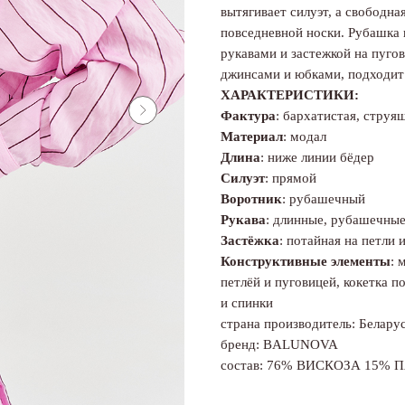
вытягивает силуэт, а свободн
повседневной носки. Рубашка
рукавами и застежкой на пуго
джинсами и юбками, подходит 
ХАРАКТЕРИСТИКИ:
Фактура
: бархатистая, струя
Материал
: модал
Длина
: ниже линии бёдер
Силуэт
: прямой
Воротник
: рубашечный
Рукава
: длинные, рубашечны
Застёжка
: потайная на петли
Конструктивные элементы
: 
петлёй и пуговицей, кокетка п
и спинки
страна производитель: Белару
бренд: BALUNOVA
состав: 76% ВИСКОЗА 15% 