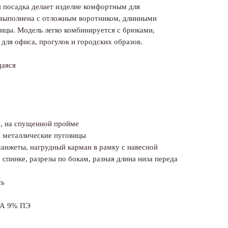
ая посадка делает изделие комфортным для
 выполнена с отложным воротником, длинными
вицы. Модель легко комбинируется с брюками,
для офиса, прогулок и городских образов.
щаяся
е, на спущенной пройме
 и металлические пуговицы
манжеты, нагрудный карман в рамку с навесной
о спинке, разрезы по бокам, разная длина низа переда
сь
ПА 9% ПЭ