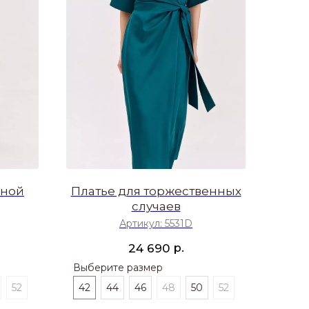
иной
Платье для торжественных
случаев
Артикул:
5531D
р.
24 690
Выберите размер
52
42
44
46
48
50
52