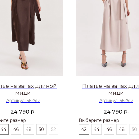
тье на запах длиной
Платье на запах дл
миди
миди
Артикул:
5625D
Артикул:
5625D
р.
р.
24 790
24 790
ите размер
Выберите размер
44
46
48
50
52
42
44
46
48
50