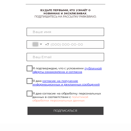
БУДЬТЕ ПЕРВЫМИ, КТО УЗНАЁТ О
НОВИНКАХ И ЭКСКЛЮЗИВАХ.
ПОДПИШИТЕСЬ НА РАССЫЛКУ PARKBRAVO.
+7
Я подтверждаю, что с условиями
публичной
оферты ознакомлена и согласна
Я даю
согласие на получение
информационных и рекламных сообщений
Я даю согласие на обработку персональных
данных в соответствии с
политикой
обработки персональных данных
ПОДПИСАТЬСЯ