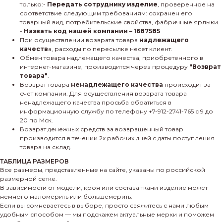
только:-
Передать сотруднику изделие
, проверенное на
соответствие следующим требованиям: сохранен его
товарный вид, потребительские свойства, фабричные ярлыки.
-
Назвать код нашей компании – 1687585
При осуществлении возврата товара
надлежащего
качеств
а, расходы по пересылке несет клиент.
Обмен товара надлежащего качества, приобретенного в
интернет-магазине, производится через процедуру
"Возврат
товара"
.
Возврат товара
ненадлежащего качества
происходит за
счет компании. Для осуществления возврата товара
ненадлежащего качества просьба обратиться в
информационную службу по телефону +7-912-2741-765 с 9 до
20 по Мск.
Возврат денежных средств за возвращенный товар
производится в течении 2х рабочих дней с даты поступления
товара на склад.
ТАБЛИЦА РАЗМЕРОВ
Все размеры, представленные на сайте, указаны по российской
размерной сетке.
В зависимости от модели, кроя или состава ткани изделие может
немного маломерить или большемерить.
Если вы сомневаетесь в выборе, просто свяжитесь с нами любым
удобным способом — мы подскажем актуальные мерки и поможем