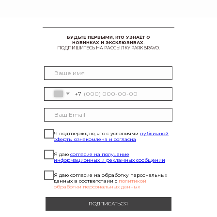
БУДЬТЕ ПЕРВЫМИ, КТО УЗНАЁТ О
НОВИНКАХ И ЭКСКЛЮЗИВАХ.
ПОДПИШИТЕСЬ НА РАССЫЛКУ PARKBRAVO.
+7
Я подтверждаю, что с условиями
публичной
оферты ознакомлена и согласна
Я даю
согласие на получение
информационных и рекламных сообщений
Я даю согласие на обработку персональных
данных в соответствии с
политикой
обработки персональных данных
ПОДПИСАТЬСЯ