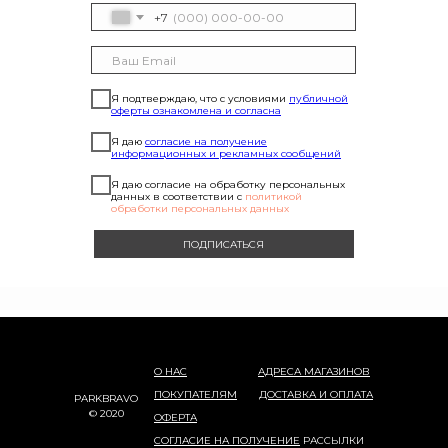
+7
Я подтверждаю, что с условиями
публичной
оферты ознакомлена и согласна
Я даю
согласие на получение
информационных и рекламных сообщений
Я даю согласие на обработку персональных
данных в соответствии с
политикой
обработки персональных данных
ПОДПИСАТЬСЯ
О НАС
АДРЕСА МАГАЗИНОВ
ПОКУПАТЕЛЯМ
ДОСТАВКА И ОПЛАТА
PARKBRAVO
© 2020
ОФЕРТА
СОГЛАСИЕ НА ПОЛУЧЕНИЕ
РАССЫЛКИ